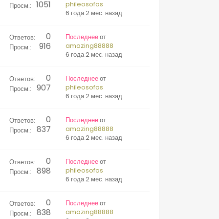
1051
phileosofos
Просм.:
6 года 2 мес. назад
0
Последнее
от
Ответов:
916
amazing88888
Просм.:
6 года 2 мес. назад
0
Последнее
от
Ответов:
907
phileosofos
Просм.:
6 года 2 мес. назад
0
Последнее
от
Ответов:
837
amazing88888
Просм.:
6 года 2 мес. назад
0
Последнее
от
Ответов:
898
phileosofos
Просм.:
6 года 2 мес. назад
0
Последнее
от
Ответов:
838
amazing88888
Просм.: