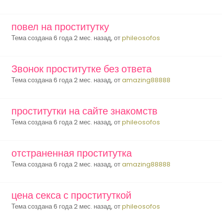
повел на проститутку
Тема создана 6 года 2 мес. назад, от
phileosofos
Звонок проститутке без ответа
Тема создана 6 года 2 мес. назад, от
amazing88888
проститутки на сайте знакомств
Тема создана 6 года 2 мес. назад, от
phileosofos
отстраненная проститутка
Тема создана 6 года 2 мес. назад, от
amazing88888
цена секса с проституткой
Тема создана 6 года 2 мес. назад, от
phileosofos