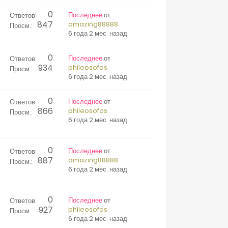
0
Последнее
от
Ответов:
847
amazing88888
Просм.:
6 года 2 мес. назад
0
Последнее
от
Ответов:
934
phileosofos
Просм.:
6 года 2 мес. назад
0
Последнее
от
Ответов:
866
phileosofos
Просм.:
6 года 2 мес. назад
0
Последнее
от
Ответов:
887
amazing88888
Просм.:
6 года 2 мес. назад
0
Последнее
от
Ответов:
927
phileosofos
Просм.:
6 года 2 мес. назад