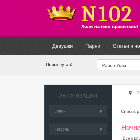
Девушки
Парни
Статьи и н
Поиск путан:
Ф
АВТОРИЗАЦИЯ
?
Ночна
?
Все о кл