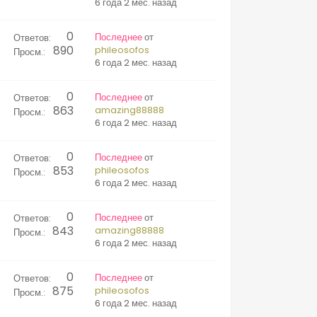
6 года 2 мес. назад
0
Последнее
от
Ответов:
890
phileosofos
Просм.:
6 года 2 мес. назад
0
Последнее
от
Ответов:
863
amazing88888
Просм.:
6 года 2 мес. назад
0
Последнее
от
Ответов:
853
phileosofos
Просм.:
6 года 2 мес. назад
0
Последнее
от
Ответов:
843
amazing88888
Просм.:
6 года 2 мес. назад
0
Последнее
от
Ответов:
875
phileosofos
Просм.:
6 года 2 мес. назад