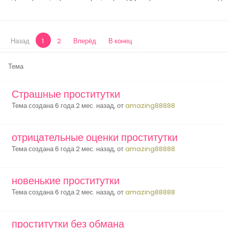
Назад
1
2
Вперёд
В конец
Тема
Страшные проститутки
Тема создана 6 года 2 мес. назад, от
amazing88888
отрицательные оценки проститутки
Тема создана 6 года 2 мес. назад, от
amazing88888
новенькие проститутки
Тема создана 6 года 2 мес. назад, от
amazing88888
проститутки без обмана