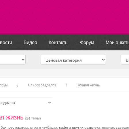
овости
Видео
Контакты
Форум
Мои анкет
орум
Список разделов
Ночная жизнь
/
/
я жизнь
(24 темы)
убах, ресторанах, стриптиз-барах, кафе и других развлекательных завед