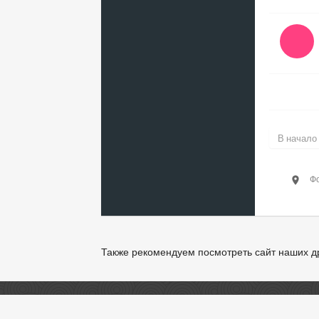
В начало
Ф
Также рекомендуем посмотреть сайт наших 
© 2024 Nalevo | Сайт не является владельц